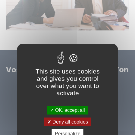
Vos avocats à La Roche-sur-Yon
This site uses cookies
and gives you control
over what you want to
activate
OK, accept all
Deny all cookies
Personalize